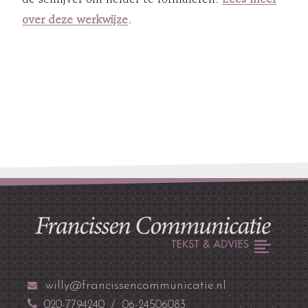
over deze werkwijze
.
willy@francissencommunicatie.nl
020-7794240 / 06-24506083